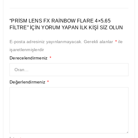
“PRISM LENS FX RAINBOW FLARE 4×5.65
FILTRE” IÇIN YORUM YAPAN ILK KIŞI SIZ OLUN
E-posta adresiniz yayınlanmayacak.
Gerekli alanlar
*
ile
işaretlenmişlerdir
Derecelendirmeniz
*
Değerlendirmeniz
*