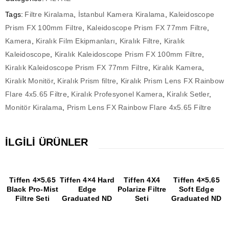
Tags:
Filtre Kiralama
,
İstanbul Kamera Kiralama
,
Kaleidoscope
Prism FX 100mm Filtre
,
Kaleidoscope Prism FX 77mm Filtre
,
Kamera
,
Kiralık Film Ekipmanları
,
Kiralık Filtre
,
Kiralık
Kaleidoscope
,
Kiralık Kaleidoscope Prism FX 100mm Filtre
,
Kiralık Kaleidoscope Prism FX 77mm Filtre
,
Kiralık Kamera
,
Kiralık Monitör
,
Kiralık Prism filtre
,
Kiralık Prism Lens FX Rainbow
Flare 4x5.65 Filtre
,
Kiralık Profesyonel Kamera
,
Kiralık Setler
,
Monitör Kiralama
,
Prism Lens FX Rainbow Flare 4x5.65 Filtre
İLGILI ÜRÜNLER
Tiffen 4×5.65
Tiffen 4×4 Hard
Tiffen 4X4
Tiffen 4×5.65
Black Pro-Mist
Edge
Polarize Filtre
Soft Edge
Filtre Seti
Graduated ND
Seti
Graduated ND