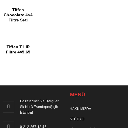
Tiffen
Chocolate 4×4
Filtre Seti
Tiffen T1 IR
Filtre 4×5.65
MENÜ
Gazeteciler Sit. Dergiler
Sk.No:3 Esentepe/Şişli/
HAKKIMIZDA
İstanbul
STÜDYO
0 212 267 18 46