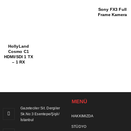
Sony FX3 Full
Frame Kamera
HollyLand
Cosmo C1
HDMI/SDI 1 TX
– 1 RX
MENÜ
Gazeteciler Sit. Dergiler
Sk.No:3 Esentepe/Şişli/
HAKKIMIZDA
İstanbul
STÜDYO