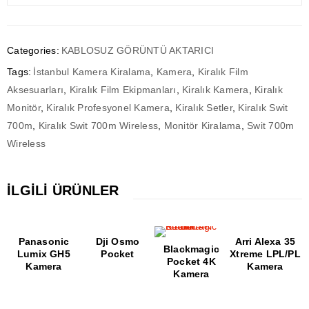
Categories:
KABLOSUZ GÖRÜNTÜ AKTARICI
Tags:
İstanbul Kamera Kiralama
,
Kamera
,
Kiralık Film
Aksesuarları
,
Kiralık Film Ekipmanları
,
Kiralık Kamera
,
Kiralık
Monitör
,
Kiralık Profesyonel Kamera
,
Kiralık Setler
,
Kiralık Swit
700m
,
Kiralık Swit 700m Wireless
,
Monitör Kiralama
,
Swit 700m
Wireless
İLGILI ÜRÜNLER
Panasonic
Dji Osmo
Arri Alexa 35
Blackmagic
Lumix GH5
Pocket
Xtreme LPL/PL
Pocket 4K
Kamera
Kamera
Kamera