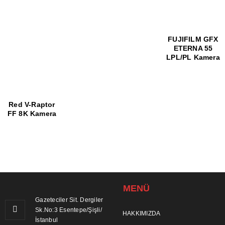
FUJIFILM GFX
ETERNA 55
LPL/PL Kamera
Red V-Raptor
FF 8K Kamera
MENÜ
Gazeteciler Sit. Dergiler
Sk.No:3 Esentepe/Şişli/
HAKKIMIZDA
İstanbul