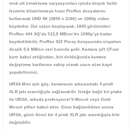
renk alt örnekleme varyasyonları içinde birçok farklı
lezzette düzenlemeye hazır ProRes dosyalarını
kullanarak UHD 4K (3840 x 2160) ve 1080p video
kaydeder. Üst uçtan başlayarak, UHD görüntüleri
ProRes 444 XQ’da 312,5 MB/sn’de 1080p’ye kadar
kaydedilebilir, ProRes 422 Proxy dosyasında nispeten
düşük 5,6 MB/sn veri hızında gelir. Kamera çift CFast
kartı kabul ettiğinden, biri dolduğunda kamera
değiştirme kartlarına sahip olarak uzun süre kayıt
yapabilirsiniz.
URSA Mini için güç, kameranın arkasındaki 4 pimli
XLR jakı aracılığıyla sağlanabilir. İsteğe bağlı bir plaka
ile URSA, arkada profesyonel V-Mount veya Gold
Mount pilleri kabul eder. Güce bağlandıktan sonra
URSA, gücü ikinci bir 4 pimli XLR jakı aracılığıyla bile
dağıtabilir.